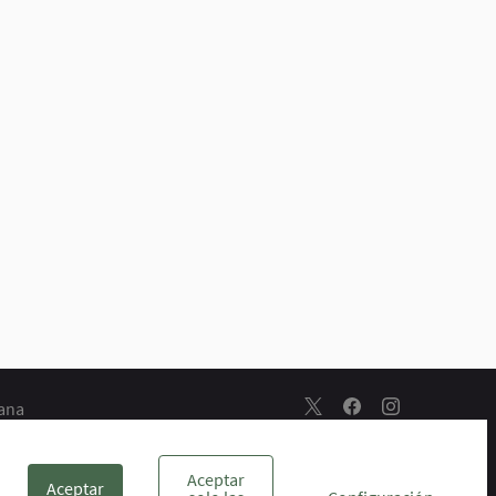
dana
Escuela de Participación 
Escuela de Particip
Escuela de Par
s
Aceptar
Aceptar