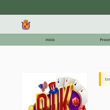
Inicio
Proce
Est