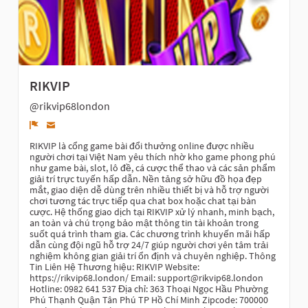
RIKVIP
@rikvip68london
Denunciar
RIKVIP là cổng game bài đổi thưởng online được nhiều
người chơi tại Việt Nam yêu thích nhờ kho game phong phú
như game bài, slot, lô đề, cá cược thể thao và các sản phẩm
giải trí trực tuyến hấp dẫn. Nền tảng sở hữu đồ họa đẹp
mắt, giao diện dễ dùng trên nhiều thiết bị và hỗ trợ người
chơi tương tác trực tiếp qua chat box hoặc chat tại bàn
cược. Hệ thống giao dịch tại RIKVIP xử lý nhanh, minh bạch,
an toàn và chú trọng bảo mật thông tin tài khoản trong
suốt quá trình tham gia. Các chương trình khuyến mãi hấp
dẫn cùng đội ngũ hỗ trợ 24/7 giúp người chơi yên tâm trải
nghiệm không gian giải trí ổn định và chuyên nghiệp. Thông
Tin Liên Hệ Thương hiệu: RIKVIP Website:
https://rikvip68.london/ Email: support@rikvip68.london
Hotline: 0982 641 537 Địa chỉ: 363 Thoại Ngọc Hầu Phường
Phú Thạnh Quận Tân Phú TP Hồ Chí Minh Zipcode: 700000