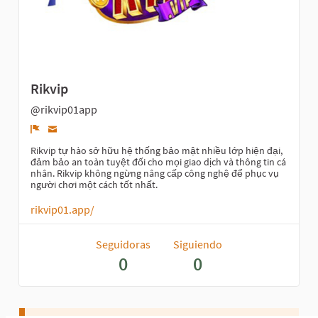
Rikvip
@rikvip01app
Denunciar
Rikvip tự hào sở hữu hệ thống bảo mật nhiều lớp hiện đại,
đảm bảo an toàn tuyệt đối cho mọi giao dịch và thông tin cá
nhân. Rikvip không ngừng nâng cấp công nghệ để phục vụ
người chơi một cách tốt nhất.
rikvip01.app/
Seguidoras
Siguiendo
0
0