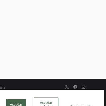
dana
Escuela de Participación 
Escuela de Particip
Escuela de Par
s
Aceptar
Aceptar