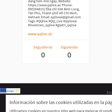
dàng hơn mỗi ngày. Website:
https://www.qqlive.ai/ Phone:
0902948152 Địa chỉ: 636 Bình Long,
Tân Phú, Thành phố Hồ Chí Minh,
Vietnam Email: qqliveai@gmail.com
Tags: #QQlive #QQ_Live #qqliveai
#livestram_qqlive #giaitri_qqlive
www.qqlive.ai/
Seguidoras
Siguiendo
0
0
Esc
Información sobre las cookies utilizadas en la p
Utilizamos cookies en nuestro sitio web para mejorar el rend