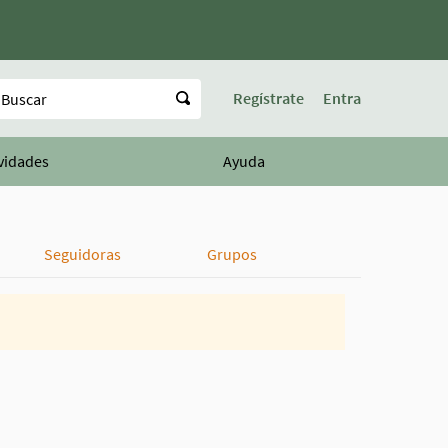
uscar
Regístrate
Entra
vidades
Ayuda
Seguidoras
Grupos