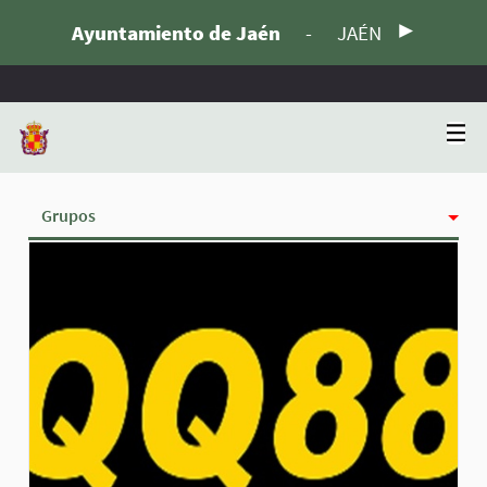
Ayuntamiento de Jaén
-
JAÉN
Grupos
Actividad
Insignias
Siguiendo
Seguidoras