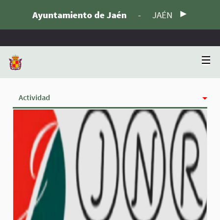
Ayuntamiento de Jaén
-
JAÉN
Actividad
Insignias
Siguiendo
Seguidoras
Grupos