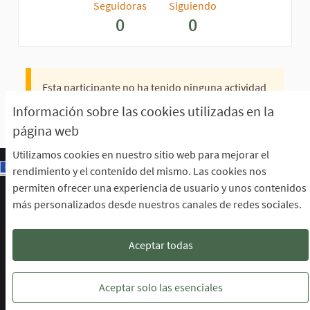
Seguidoras
Siguiendo
0
0
Esta participante no ha tenido ninguna actividad
todavía.
Información sobre las cookies utilizadas en la
página web
Utilizamos cookies en nuestro sitio web para mejorar el
rendimiento y el contenido del mismo. Las cookies nos
permiten ofrecer una experiencia de usuario y unos contenidos
Escuela de Participación Ciudadana
más personalizados desde nuestros canales de redes sociales.
Área de Participación Ciudadana
CURSO LENGUAJE DE SIGNOS ESPAÑOLA A1.2. (PRESENCIAL)
Descargar ficheros de datos abiertos
Aceptar todas
Configuración de cookies
Escuela de Participación Ciudadana en 
Escuela de Participación Ciudada
Escuela de Participación Ciu
Aceptar solo las esenciales