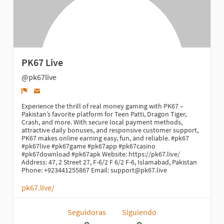
PK67 Live
@pk67live
Denunciar
Experience the thrill of real money gaming with PK67 –
Pakistan’s favorite platform for Teen Patti, Dragon Tiger,
Crash, and more. With secure local payment methods,
attractive daily bonuses, and responsive customer support,
PK67 makes online earning easy, fun, and reliable. #pk67
#pk67live #pk67game #pk67app #pk67casino
#pk67download #pk67apk Website: https://pk67.live/
Address: 47, 2 Street 27, F-6/2 F 6/2 F-6, Islamabad, Pakistan
Phone: +923441255867 Email: support@pk67.live
pk67.live/
Seguidoras
Siguiendo