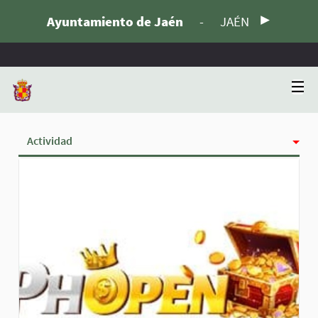
Ayuntamiento de Jaén
-
JAÉN
Actividad
Insignias
Siguiendo
Seguidoras
Grupos