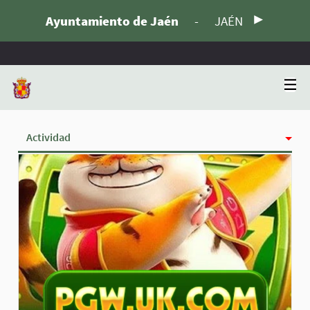
Ayuntamiento de Jaén
-
JAÉN
Actividad
Insignias
Siguiendo
Seguidoras
Grupos