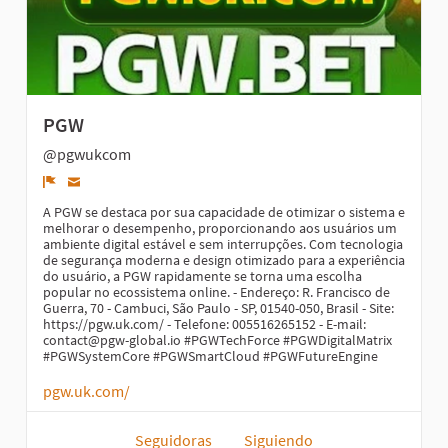
PGW
@pgwukcom
Denunciar
A PGW se destaca por sua capacidade de otimizar o sistema e
melhorar o desempenho, proporcionando aos usuários um
ambiente digital estável e sem interrupções. Com tecnologia
de segurança moderna e design otimizado para a experiência
do usuário, a PGW rapidamente se torna uma escolha
popular no ecossistema online. - Endereço: R. Francisco de
Guerra, 70 - Cambuci, São Paulo - SP, 01540-050, Brasil - Site:
https://pgw.uk.com/ - Telefone: 005516265152 - E-mail:
contact@pgw-global.io #PGWTechForce #PGWDigitalMatrix
#PGWSystemCore #PGWSmartCloud #PGWFutureEngine
pgw.uk.com/
Seguidoras
Siguiendo