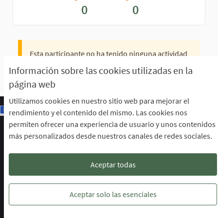
0
0
Esta participante no ha tenido ninguna actividad
todavía.
Información sobre las cookies utilizadas en la
página web
Utilizamos cookies en nuestro sitio web para mejorar el
rendimiento y el contenido del mismo. Las cookies nos
permiten ofrecer una experiencia de usuario y unos contenidos
Escuela de Participación Ciudadana
más personalizados desde nuestros canales de redes sociales.
Área de Participación Ciudadana
CURSO LENGUAJE DE SIGNOS ESPAÑOLA A1.2. (PRESENCIAL)
Descargar ficheros de datos abiertos
Aceptar todas
Configuración de cookies
Escuela de Participación Ciudadana en 
Escuela de Participación Ciudada
Escuela de Participación Ciu
Aceptar solo las esenciales