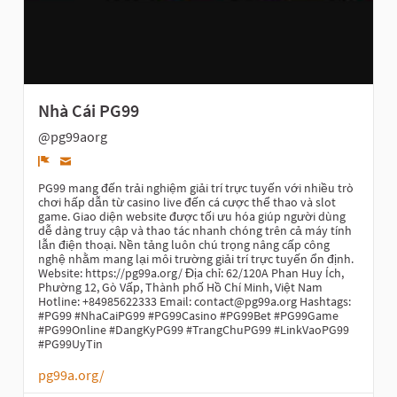
Nhà Cái PG99
@pg99aorg
Denunciar
PG99 mang đến trải nghiệm giải trí trực tuyến với nhiều trò
chơi hấp dẫn từ casino live đến cá cược thể thao và slot
game. Giao diện website được tối ưu hóa giúp người dùng
dễ dàng truy cập và thao tác nhanh chóng trên cả máy tính
lẫn điện thoại. Nền tảng luôn chú trọng nâng cấp công
nghệ nhằm mang lại môi trường giải trí trực tuyến ổn định.
Website: https://pg99a.org/ Địa chỉ: 62/120A Phan Huy Ích,
Phường 12, Gò Vấp, Thành phố Hồ Chí Minh, Việt Nam
Hotline: +84985622333 Email: contact@pg99a.org Hashtags:
#PG99 #NhaCaiPG99 #PG99Casino #PG99Bet #PG99Game
#PG99Online #DangKyPG99 #TrangChuPG99 #LinkVaoPG99
#PG99UyTin
pg99a.org/