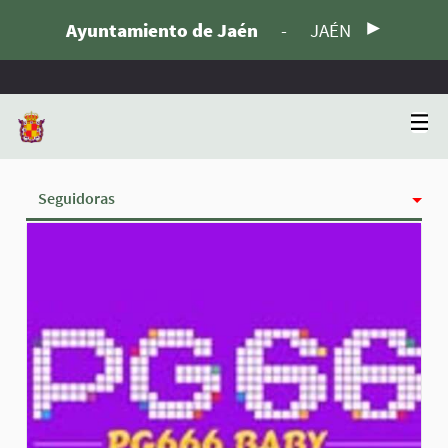
Ayuntamiento de Jaén
-
JAÉN
Seguidoras
Actividad
Insignias
Siguiendo
Grupos