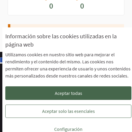
0
0
Aún no perteneces a ningún grupo.
Información sobre las cookies utilizadas en la
página web
Utilizamos cookies en nuestro sitio web para mejorar el
rendimiento y el contenido del mismo. Las cookies nos
permiten ofrecer una experiencia de usuario y unos contenidos
Escuela de Participación Ciudadana
más personalizados desde nuestros canales de redes sociales.
Área de Participación Ciudadana
CURSO LENGUAJE DE SIGNOS ESPAÑOLA A1.2. (PRESENCIAL)
Descargar ficheros de datos abiertos
Aceptar todas
Configuración de cookies
Escuela de Participación Ciudadana en 
Escuela de Participación Ciudada
Escuela de Participación Ciu
Aceptar solo las esenciales
Web creada con
software libre
.
Configuración
(Enlace externo)