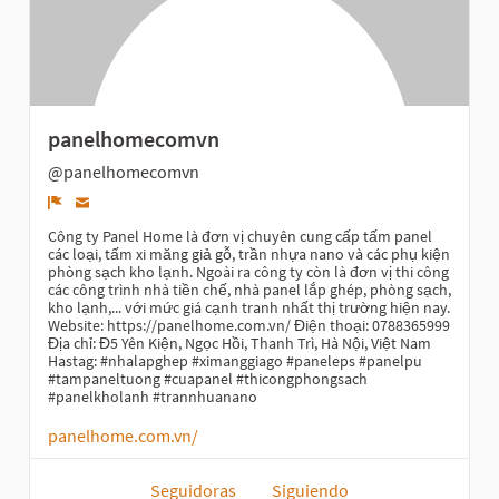
panelhomecomvn
@panelhomecomvn
Denunciar
Công ty Panel Home là đơn vị chuyên cung cấp tấm panel
các loại, tấm xi măng giả gỗ, trần nhựa nano và các phụ kiện
phòng sạch kho lạnh. Ngoài ra công ty còn là đơn vị thi công
các công trình nhà tiền chế, nhà panel lắp ghép, phòng sạch,
kho lạnh,... với mức giá cạnh tranh nhất thị trường hiện nay.
Website: https://panelhome.com.vn/ Điện thoại: 0788365999
Địa chỉ: Đ5 Yên Kiện, Ngọc Hồi, Thanh Trì, Hà Nội, Việt Nam
Hastag: #nhalapghep #ximanggiago #paneleps #panelpu
#tampaneltuong #cuapanel #thicongphongsach
#panelkholanh #trannhuanano
panelhome.com.vn/
Seguidoras
Siguiendo