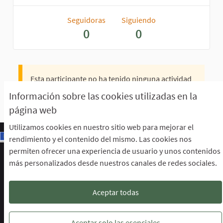
Seguidoras
Siguiendo
0
0
Esta participante no ha tenido ninguna actividad
todavía.
Información sobre las cookies utilizadas en la
página web
Utilizamos cookies en nuestro sitio web para mejorar el
rendimiento y el contenido del mismo. Las cookies nos
permiten ofrecer una experiencia de usuario y unos contenidos
Escuela de Participación Ciudadana
más personalizados desde nuestros canales de redes sociales.
Área de Participación Ciudadana
CURSO LENGUAJE DE SIGNOS ESPAÑOLA A1.2. (PRESENCIAL)
Descargar ficheros de datos abiertos
Aceptar todas
Configuración de cookies
Escuela de Participación Ciudadana en 
Escuela de Participación Ciudada
Escuela de Participación Ciu
Aceptar solo las esenciales