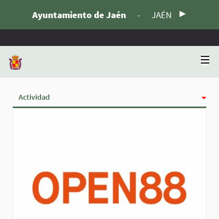
Ayuntamiento de Jaén
-
JAÉN
Actividad
Insignias
Siguiendo
Seguidoras
Grupos