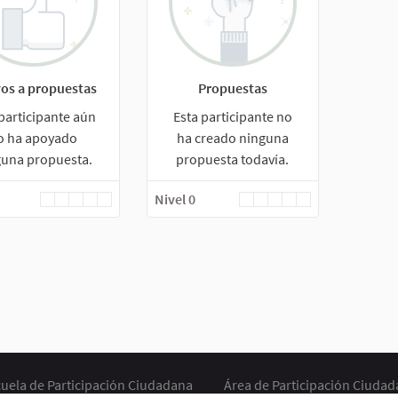
os a propuestas
Propuestas
 participante aún
Esta participante no
o ha apoyado
ha creado ninguna
guna propuesta.
propuesta todavía.
Nivel 0
uela de Participación Ciudadana
Área de Participación Ciuda