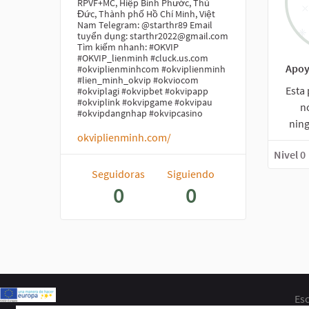
RPVF+MC, Hiệp Bình Phước, Thủ
Đức, Thành phố Hồ Chí Minh, Việt
Nam Telegram: @starthr89 Email
tuyển dụng: starthr2022@gmail.com
Tìm kiếm nhanh: #OKVIP
#OKVIP_lienminh #cluck.us.com
Apoy
#okviplienminhcom #okviplienminh
#lien_minh_okvip #okviocom
Esta
#okviplagi #okvipbet #okvipapp
#okviplink #okvipgame #okvipau
n
#okvipdangnhap #okvipcasino
nin
okviplienminh.com/
Nivel 0
Seguidoras
Siguiendo
0
0
Esc