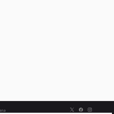
dana
Escuela de Participación 
Escuela de Particip
Escuela de Par