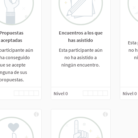
Propuestas
Encuentros a los que
aceptadas
has asistido
Esta
 participante aún
Esta participante aún
no h
ha conseguido
no ha asistido a
n
ue se acepte
ningún encuentro.
inguna de sus
propuestas.
Nivel 0
Nivel 0