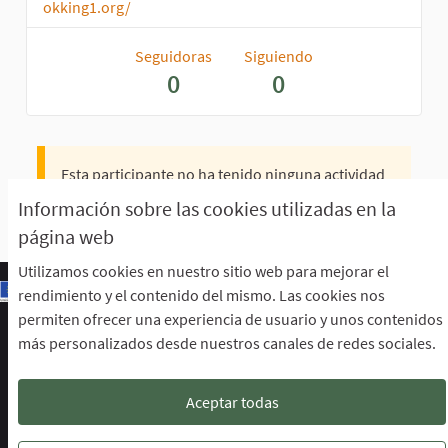
okking1.org/
Seguidoras
Siguiendo
0
0
Esta participante no ha tenido ninguna actividad
todavía.
Información sobre las cookies utilizadas en la
página web
Utilizamos cookies en nuestro sitio web para mejorar el
rendimiento y el contenido del mismo. Las cookies nos
permiten ofrecer una experiencia de usuario y unos contenidos
Escuela de Participación Ciudadana
más personalizados desde nuestros canales de redes sociales.
Área de Participación Ciudadana
CURSO LENGUAJE DE SIGNOS ESPAÑOLA A1.2. (PRESENCIAL)
Descargar ficheros de datos abiertos
Aceptar todas
Configuración de cookies