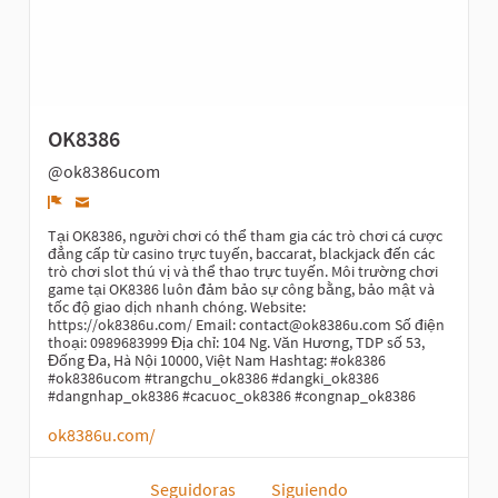
OK8386
@ok8386ucom
Denunciar
Tại OK8386, người chơi có thể tham gia các trò chơi cá cược
đẳng cấp từ casino trực tuyến, baccarat, blackjack đến các
trò chơi slot thú vị và thể thao trực tuyến. Môi trường chơi
game tại OK8386 luôn đảm bảo sự công bằng, bảo mật và
tốc độ giao dịch nhanh chóng. Website:
https://ok8386u.com/ Email: contact@ok8386u.com Số điện
thoại: 0989683999 Địa chỉ: 104 Ng. Văn Hương, TDP số 53,
Đống Đa, Hà Nội 10000, Việt Nam Hashtag: #ok8386
#ok8386ucom #trangchu_ok8386 #dangki_ok8386
#dangnhap_ok8386 #cacuoc_ok8386 #congnap_ok8386
ok8386u.com/
Seguidoras
Siguiendo