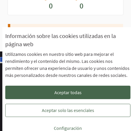
0
0
No sigue a nadie ni a ninguna actividad.
Información sobre las cookies utilizadas en la
página web
Utilizamos cookies en nuestro sitio web para mejorar el
rendimiento y el contenido del mismo. Las cookies nos
permiten ofrecer una experiencia de usuario y unos contenidos
Escuela de Participación Ciudadana
más personalizados desde nuestros canales de redes sociales.
Área de Participación Ciudadana
CURSO LENGUAJE DE SIGNOS ESPAÑOLA A1.2. (PRESENCIAL)
Descargar ficheros de datos abiertos
Aceptar todas
Configuración de cookies
Escuela de Participación Ciudadana en 
Escuela de Participación Ciudada
Escuela de Participación Ciu
Aceptar solo las esenciales
Web creada con
software libre
.
Configuración
(Enlace externo)