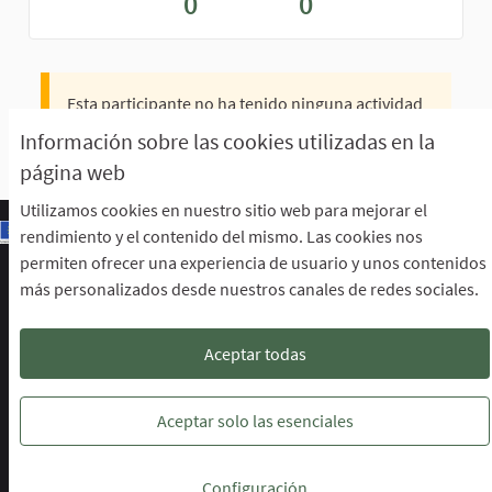
0
0
Esta participante no ha tenido ninguna actividad
todavía.
Información sobre las cookies utilizadas en la
página web
Utilizamos cookies en nuestro sitio web para mejorar el
rendimiento y el contenido del mismo. Las cookies nos
permiten ofrecer una experiencia de usuario y unos contenidos
Escuela de Participación Ciudadana
más personalizados desde nuestros canales de redes sociales.
Área de Participación Ciudadana
CURSO LENGUAJE DE SIGNOS ESPAÑOLA A1.2. (PRESENCIAL)
Descargar ficheros de datos abiertos
Aceptar todas
Configuración de cookies
Escuela de Participación Ciudadana en 
Escuela de Participación Ciudada
Escuela de Participación Ciu
Aceptar solo las esenciales
Web creada con
software libre
.
Configuración