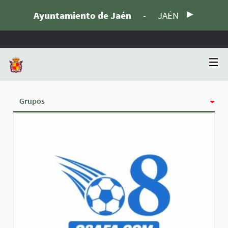
Ayuntamiento de Jaén
-
JAÉN
Grupos
Actividad
Insignias
Siguiendo
Seguidoras