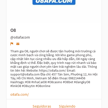
O8
@o8afacom
Denunciar
Tham gia O8, người chơi sẽ được tận hưởng môi trường cá
cược minh bạch và công bằng. Với kho game phong phú,
cập nhật liên tục cùng nhiều ưu đãi hấp dẫn, O8 ngày càng
khẳng định vị thế. Đặc biệt, quy trình nạp rút nhanh và bảo
mật cao giúp người chơi yên tâm trải nghiệm lâu dài. Thông
tin liên hệ: Website: https://o8afa.com/ Email:
support@o8afa.com Địa chỉ: 457 Tân Sơn, Phường 12, An Hội
Tây, Hồ Chí Minh, Vietnam Số điện thoại: 0982144456
Hashtags: #O8 #nhaCaiO8 #O8casino #O8bet #dangkyO8
#linkO8 #O8uytin #O8online
o8afa.com/
Seguidoras
Siguiendo