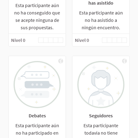
has asistido
Esta participante aún
no ha conseguido que
Esta participante aún
se acepte ninguna de
no ha asistido a
sus propuestas.
ningún encuentro.
Nivel 0
Nivel 0
Debates
Seguidores
Esta participante aún
Esta participante
no ha participado en
todavía no tiene