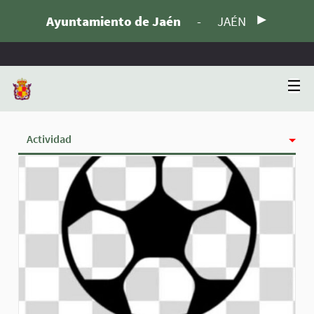
Ayuntamiento de Jaén
-
JAÉN
Actividad
Insignias
Siguiendo
Seguidoras
Grupos