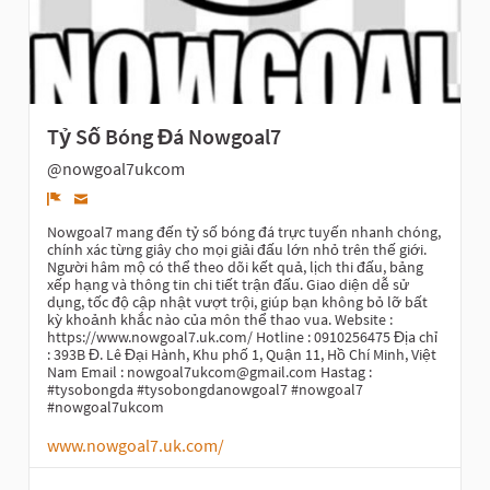
Tỷ Số Bóng Đá Nowgoal7
@nowgoal7ukcom
Denunciar
Nowgoal7 mang đến tỷ số bóng đá trực tuyến nhanh chóng,
chính xác từng giây cho mọi giải đấu lớn nhỏ trên thế giới.
Người hâm mộ có thể theo dõi kết quả, lịch thi đấu, bảng
xếp hạng và thông tin chi tiết trận đấu. Giao diện dễ sử
dụng, tốc độ cập nhật vượt trội, giúp bạn không bỏ lỡ bất
kỳ khoảnh khắc nào của môn thể thao vua. Website :
https://www.nowgoal7.uk.com/ Hotline : 0910256475 Địa chỉ
: 393B Đ. Lê Đại Hành, Khu phố 1, Quận 11, Hồ Chí Minh, Việt
Nam Email : nowgoal7ukcom@gmail.com Hastag :
#tysobongda #tysobongdanowgoal7 #nowgoal7
#nowgoal7ukcom
www.nowgoal7.uk.com/