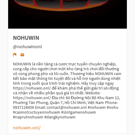
NOHUWIN
@nohuwinonl
Denunciar
NOHUWIN là nền tảng cá cược trực tuyến chuyên nghiệp,
cung cấp cho người chơi một kho tàng trò chơi đổi thưởng
vô cùng phong phú và lôi cuốn. Thương hiệu NOHUWIN cam
kết bảo mật thông tin tuyệt đối và hỗ trợ người dùng nhiệt
tình trong suốt quá trình trải nghiệm. Hãy truy cập ngay
https://nohuwin.onl/ để khám phá thế giới giải trí sôi động
và nhận về nhiều phần quà giá trị nhất. Website:
https://nohuwin.onl/ Địa chỉ: 84 Đường Nội Bộ Khu Nam 12,
Phường Tân Phong, Quận 7, Hồ Chí Minh, Việt Nam Phone:
0937128456 Email: contact@nohuwin.onl #nohuwin #nohu
#casinotructuyennohuwin #slotgamenohuwin
#naprutnohuwin #dangkynohuwin
nohuwin.onl/