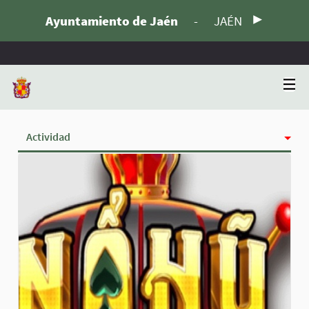
Ayuntamiento de Jaén
-
JAÉN
Actividad
Insignias
Siguiendo
Seguidoras
Grupos