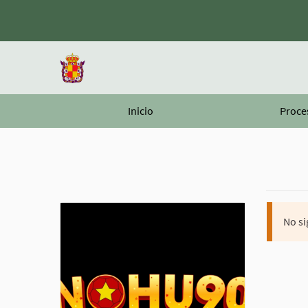
Inicio
Proce
No si