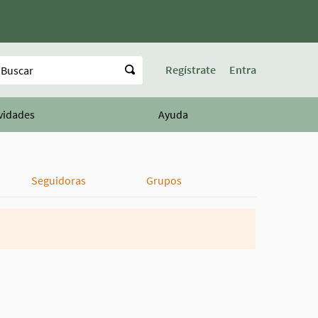
uscar
Regístrate
Entra
vidades
Ayuda
Seguidoras
Grupos