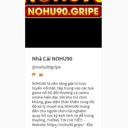
Nhà Cái NOHU90
@nohu90gripe
Denunciar
NOHU90 là nền tảng giải trí trực
tuyến nổi bật, tập trung vào các tựa
game nổ hũ đổi thưởng và casino
online hiện đại. Với kho trò chơi
khủng, giao diện thân thiện cùng tốc
độ xử lý mượt mà, NOHU90 mang
đến cho người chơi trải nghiệm
quay hũ cực kỳ kịch tính và dễ trúng
thưởng. THÔNG TIN CHI TIẾT: -
Website: https://nohu90.gripe/ - Địa