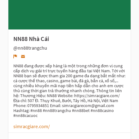
NN88 Nhà Cái
@nn88trangchu
Denunciar
NN88 đang được xếp hàng là một trong những đơn vị cung
cấp dịch vụ giải trí trực tuyến hàng đầu tại Việt Nam. Tới với
NN88 bạn sẽ được tham gia 200 game đa dạng bắt mắt như:
cá cược thể thao, casino, game bài, đá gà, bắn cá, xổ số,...
cùng nhiều khuyến mãi nạp tiền hấp dẫn cho anh em cược
thủ cùng thời gian trả thưởng nhanh chóng. Thông tin liên
hệ: Thương Hiệu: NN88 Website: https://simracgiare.com/
Địa chỉ: 507 Đ. Thụy Khuê, Bưởi, Tây Hồ, Hà Nội, Việt Nam
Phone: 0795934851 Email: simracgiarecom@gmail.com
Hashtag: #nn88 #nn88trangchu #nn88bet #nn88casino
#nn88cacuoc
simracgiare.com/