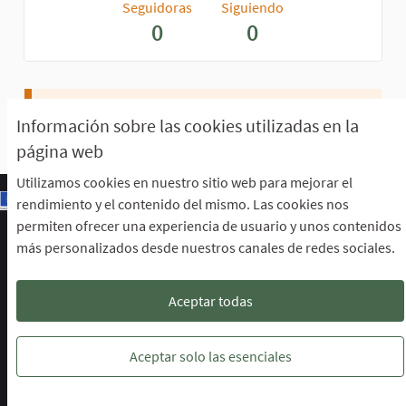
Seguidoras
Siguiendo
0
0
Aún no hay seguidores.
Información sobre las cookies utilizadas en la
página web
Utilizamos cookies en nuestro sitio web para mejorar el
rendimiento y el contenido del mismo. Las cookies nos
permiten ofrecer una experiencia de usuario y unos contenidos
Escuela de Participación Ciudadana
más personalizados desde nuestros canales de redes sociales.
Área de Participación Ciudadana
CURSO LENGUAJE DE SIGNOS ESPAÑOLA A1.2. (PRESENCIAL)
Descargar ficheros de datos abiertos
Aceptar todas
Configuración de cookies
Escuela de Participación Ciudadana en 
Escuela de Participación Ciudada
Escuela de Participación Ciu
Aceptar solo las esenciales
Web creada con
software libre
.