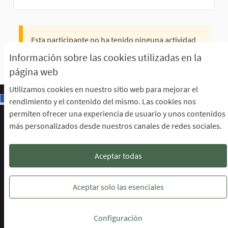
Esta participante no ha tenido ninguna actividad
todavía.
Información sobre las cookies utilizadas en la
página web
Utilizamos cookies en nuestro sitio web para mejorar el
rendimiento y el contenido del mismo. Las cookies nos
permiten ofrecer una experiencia de usuario y unos contenidos
Escuela de Participación Ciudadana
más personalizados desde nuestros canales de redes sociales.
Área de Participación Ciudadana
CURSO LENGUAJE DE SIGNOS ESPAÑOLA A1.2. (PRESENCIAL)
Descargar ficheros de datos abiertos
Aceptar todas
Configuración de cookies
Escuela de Participación Ciudadana en 
Escuela de Participación Ciudada
Escuela de Participación Ciu
Aceptar solo las esenciales
Web creada con
software libre
.
Configuración
(Enlace externo)