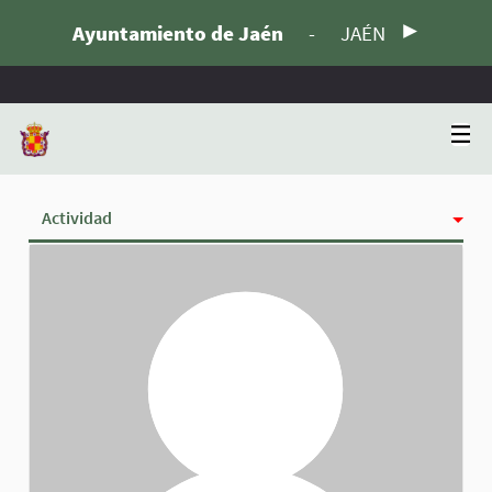
Ayuntamiento de Jaén
-
JAÉN
Actividad
Insignias
Siguiendo
Seguidoras
Grupos