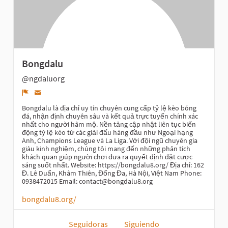
Bongdalu
@ngdaluorg
Denunciar
Bongdalu là địa chỉ uy tín chuyên cung cấp tỷ lệ kèo bóng
đá, nhận định chuyên sâu và kết quả trực tuyến chính xác
nhất cho người hâm mộ. Nền tảng cập nhật liên tục biến
động tỷ lệ kèo từ các giải đấu hàng đầu như Ngoại hạng
Anh, Champions League và La Liga. Với đội ngũ chuyên gia
giàu kinh nghiệm, chúng tôi mang đến những phân tích
khách quan giúp người chơi đưa ra quyết định đặt cược
sáng suốt nhất. Website: https://bongdalu8.org/ Địa chỉ: 162
Đ. Lê Duẩn, Khâm Thiên, Đống Đa, Hà Nội, Việt Nam Phone:
0938472015 Email: contact@bongdalu8.org
bongdalu8.org/
Seguidoras
Siguiendo