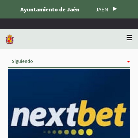
Ayuntamiento de Jaén
-
JAÉN
Siguiendo
Actividad
Insignias
Seguidoras
Grupos