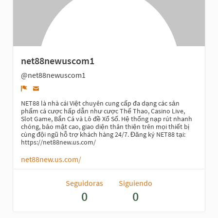
net88newuscom1
@net88newuscom1
Denunciar
NET88 là nhà cái Việt chuyên cung cấp đa dạng các sản
phẩm cá cược hấp dẫn như cược Thể Thao, Casino Live,
Slot Game, Bắn Cá và Lô đề Xổ Số. Hệ thống nạp rút nhanh
chóng, bảo mật cao, giao diện thân thiện trên mọi thiết bị
cùng đội ngũ hỗ trợ khách hàng 24/7. Đăng ký NET88 tại:
https://net88new.us.com/
net88new.us.com/
Seguidoras
Siguiendo
0
0