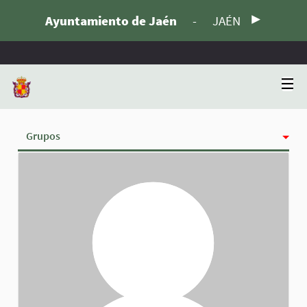
Ayuntamiento de Jaén
-
JAÉN
Grupos
Actividad
Insignias
Siguiendo
Seguidoras