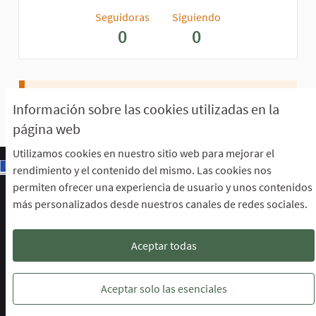
Seguidoras
Siguiendo
0
0
Aún no perteneces a ningún grupo.
Información sobre las cookies utilizadas en la
página web
Utilizamos cookies en nuestro sitio web para mejorar el
rendimiento y el contenido del mismo. Las cookies nos
permiten ofrecer una experiencia de usuario y unos contenidos
Escuela de Participación Ciudadana
más personalizados desde nuestros canales de redes sociales.
Área de Participación Ciudadana
CURSO LENGUAJE DE SIGNOS ESPAÑOLA A1.2. (PRESENCIAL)
Descargar ficheros de datos abiertos
Aceptar todas
Configuración de cookies
Escuela de Participación Ciudadana en 
Escuela de Participación Ciudada
Escuela de Participación Ciu
Aceptar solo las esenciales