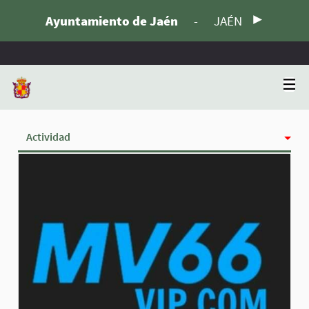
Ayuntamiento de Jaén
-
JAÉN
Actividad
Insignias
Siguiendo
Seguidoras
Grupos