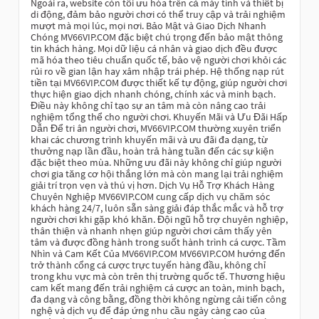
Ngoài ra, website còn tối ưu hóa trên cả máy tính và thiết bị
di động, đảm bảo người chơi có thể truy cập và trải nghiệm
mượt mà mọi lúc, mọi nơi. Bảo Mật và Giao Dịch Nhanh
Chóng MV66VIP.COM đặc biệt chú trọng đến bảo mật thông
tin khách hàng. Mọi dữ liệu cá nhân và giao dịch đều được
mã hóa theo tiêu chuẩn quốc tế, bảo vệ người chơi khỏi các
rủi ro về gian lận hay xâm nhập trái phép. Hệ thống nạp rút
tiền tại MV66VIP.COM được thiết kế tự động, giúp người chơi
thực hiện giao dịch nhanh chóng, chính xác và minh bạch.
Điều này không chỉ tạo sự an tâm mà còn nâng cao trải
nghiệm tổng thể cho người chơi. Khuyến Mãi và Ưu Đãi Hấp
Dẫn Để tri ân người chơi, MV66VIP.COM thường xuyên triển
khai các chương trình khuyến mãi và ưu đãi đa dạng, từ
thưởng nạp lần đầu, hoàn trả hàng tuần đến các sự kiện
đặc biệt theo mùa. Những ưu đãi này không chỉ giúp người
chơi gia tăng cơ hội thắng lớn mà còn mang lại trải nghiệm
giải trí trọn vẹn và thú vị hơn. Dịch Vụ Hỗ Trợ Khách Hàng
Chuyên Nghiệp MV66VIP.COM cung cấp dịch vụ chăm sóc
khách hàng 24/7, luôn sẵn sàng giải đáp thắc mắc và hỗ trợ
người chơi khi gặp khó khăn. Đội ngũ hỗ trợ chuyên nghiệp,
thân thiện và nhanh nhẹn giúp người chơi cảm thấy yên
tâm và được đồng hành trong suốt hành trình cá cược. Tầm
Nhìn và Cam Kết Của MV66VIP.COM MV66VIP.COM hướng đến
trở thành cổng cá cược trực tuyến hàng đầu, không chỉ
trong khu vực mà còn trên thị trường quốc tế. Thương hiệu
cam kết mang đến trải nghiệm cá cược an toàn, minh bạch,
đa dạng và công bằng, đồng thời không ngừng cải tiến công
nghệ và dịch vụ để đáp ứng nhu cầu ngày càng cao của