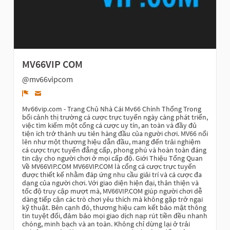
MV66VIP COM
@mv66vipcom
Denunciar
Mv66vip.com - Trang Chủ Nhà Cái Mv66 Chính Thống Trong
bối cảnh thị trường cá cược trực tuyến ngày càng phát triển,
việc tìm kiếm một cổng cá cược uy tín, an toàn và đầy đủ
tiện ích trở thành ưu tiên hàng đầu của người chơi. MV66 nổi
lên như một thương hiệu dẫn đầu, mang đến trải nghiệm
cá cược trực tuyến đẳng cấp, phong phú và hoàn toàn đáng
tin cậy cho người chơi ở mọi cấp độ. Giới Thiệu Tổng Quan
Về MV66VIP.COM MV66VIP.COM là cổng cá cược trực tuyến
được thiết kế nhằm đáp ứng nhu cầu giải trí và cá cược đa
dạng của người chơi. Với giao diện hiện đại, thân thiện và
tốc độ truy cập mượt mà, MV66VIP.COM giúp người chơi dễ
dàng tiếp cận các trò chơi yêu thích mà không gặp trở ngại
kỹ thuật. Bên cạnh đó, thương hiệu cam kết bảo mật thông
tin tuyệt đối, đảm bảo mọi giao dịch nạp rút tiền đều nhanh
chóng, minh bạch và an toàn. Không chỉ dừng lại ở trải