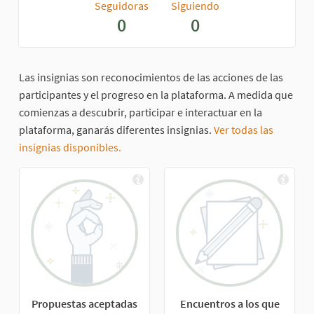
Seguidoras
Siguiendo
0
0
Las insignias son reconocimientos de las acciones de las
participantes y el progreso en la plataforma. A medida que
comienzas a descubrir, participar e interactuar en la
plataforma, ganarás diferentes insignias.
Ver todas las
insígnias disponibles.
Propuestas aceptadas
Encuentros a los que