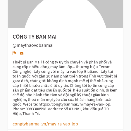
CÔNG TY BAN MAI
@maythaovobanmai
Denunciar
Thiết Bị Ban Mai là công ty uy tín chuyên về phân phối và
cung cấp nhiều dòng máy làm lốp... thương hiệu Tecom –
Công nghệ Italy cùng với máy ra vào lốp Giuliano Italy tại
toàn quốc. Với gần 20 năm phát triển trong lĩnh vực thiết bị
gara ô tô, chúng tôi khẳng định mạnh mẽ vị thế nhà cung
cấp thiết bị sửa chữa ô tô uy tín. Chúng tôi tự tin cung cấp
sản phẩm đạt tiêu chuẩn quốc tế, hiệu suất ổn định, đi kèm
chế độ bảo hành tận tâm và đội ngũ kỹ thuật giàu kinh
nghiệm, thoả mãn mọi yêu cầu của khách hàng trên toàn
quốc. Website: https://congtybanmai.vn/may-ra-vao-lop.
Phone: 0983308598. Address: Số 03-NV1, khu đấu giá Tứ
Hiệp, Thanh Trì.
congtybanmai.vn/may-ra-vao-lop