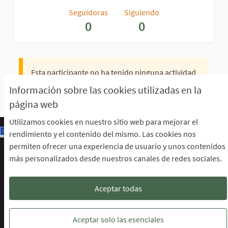
Seguidoras
Siguiendo
0
0
Esta participante no ha tenido ninguna actividad
todavía.
Información sobre las cookies utilizadas en la
página web
Utilizamos cookies en nuestro sitio web para mejorar el
rendimiento y el contenido del mismo. Las cookies nos
permiten ofrecer una experiencia de usuario y unos contenidos
Escuela de Participación Ciudadana
más personalizados desde nuestros canales de redes sociales.
Área de Participación Ciudadana
CURSO LENGUAJE DE SIGNOS ESPAÑOLA A1.2. (PRESENCIAL)
Descargar ficheros de datos abiertos
Aceptar todas
Configuración de cookies
Escuela de Participación Ciudadana en 
Escuela de Participación Ciudada
Escuela de Participación Ciu
Aceptar solo las esenciales