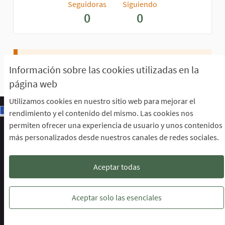
Seguidoras
Siguiendo
0
0
No sigue a nadie ni a ninguna actividad.
Información sobre las cookies utilizadas en la
página web
Utilizamos cookies en nuestro sitio web para mejorar el
rendimiento y el contenido del mismo. Las cookies nos
permiten ofrecer una experiencia de usuario y unos contenidos
Escuela de Participación Ciudadana
más personalizados desde nuestros canales de redes sociales.
Área de Participación Ciudadana
CURSO LENGUAJE DE SIGNOS ESPAÑOLA A1.2. (PRESENCIAL)
Descargar ficheros de datos abiertos
Aceptar todas
Configuración de cookies
Escuela de Participación Ciudadana en 
Escuela de Participación Ciudada
Escuela de Participación Ciu
Aceptar solo las esenciales
Web creada con
software libre
.