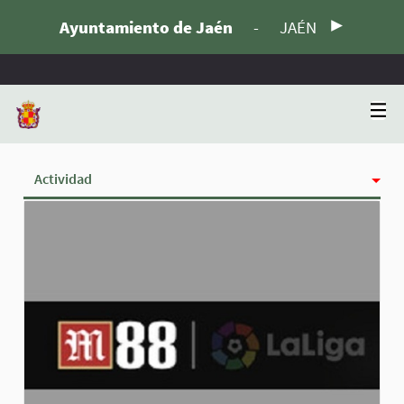
Ayuntamiento de Jaén
-
JAÉN
Actividad
Insignias
Siguiendo
Seguidoras
Grupos