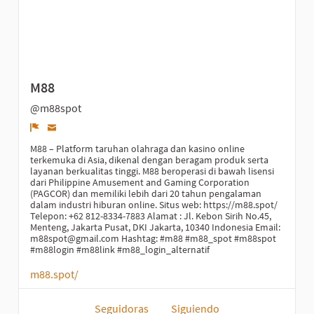
M88
@m88spot
Denunciar
M88 – Platform taruhan olahraga dan kasino online
terkemuka di Asia, dikenal dengan beragam produk serta
layanan berkualitas tinggi. M88 beroperasi di bawah lisensi
dari Philippine Amusement and Gaming Corporation
(PAGCOR) dan memiliki lebih dari 20 tahun pengalaman
dalam industri hiburan online. Situs web: https://m88.spot/
Telepon: +62 812-8334-7883 Alamat : Jl. Kebon Sirih No.45,
Menteng, Jakarta Pusat, DKI Jakarta, 10340 Indonesia Email:
m88spot@gmail.com Hashtag: #m88 #m88_spot #m88spot
#m88login #m88link #m88_login_alternatif
m88.spot/
Seguidoras
Siguiendo