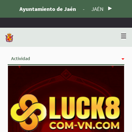
Ayuntamiento de Jaén
-
JAÉN
Actividad
Insignias
Siguiendo
Seguidoras
Grupos