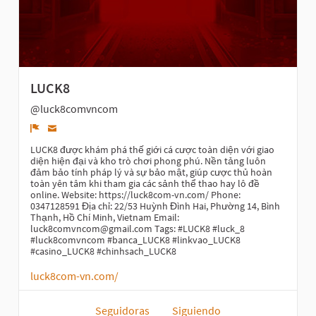
LUCK8
@luck8comvncom
Denunciar
LUCK8 được khám phá thế giới cá cược toàn diện với giao
diện hiện đại và kho trò chơi phong phú. Nền tảng luôn
đảm bảo tính pháp lý và sự bảo mật, giúp cược thủ hoàn
toàn yên tâm khi tham gia các sảnh thể thao hay lô đề
online. Website: https://luck8com-vn.com/ Phone:
0347128591 Địa chỉ: 22/53 Huỳnh Đình Hai, Phường 14, Bình
Thạnh, Hồ Chí Minh, Vietnam Email:
luck8comvncom@gmail.com Tags: #LUCK8 #luck_8
#luck8comvncom #banca_LUCK8 #linkvao_LUCK8
#casino_LUCK8 #chinhsach_LUCK8
luck8com-vn.com/
Seguidoras
Siguiendo