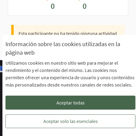
0
0
Esta participante no ha tenido ninguna actividad
todavía.
Información sobre las cookies utilizadas en la
página web
Utilizamos cookies en nuestro sitio web para mejorar el
rendimiento y el contenido del mismo. Las cookies nos
permiten ofrecer una experiencia de usuario y unos contenidos
Escuela de Participación Ciudadana
más personalizados desde nuestros canales de redes sociales.
Área de Participación Ciudadana
CURSO LENGUAJE DE SIGNOS ESPAÑOLA A1.2. (PRESENCIAL)
Descargar ficheros de datos abiertos
Aceptar todas
Configuración de cookies
Escuela de Participación Ciudadana en 
Escuela de Participación Ciudada
Escuela de Participación Ciu
Aceptar solo las esenciales