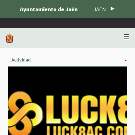
Ayuntamiento de Jaén
-
JAÉN
Actividad
Insignias
Siguiendo
Seguidoras
Grupos