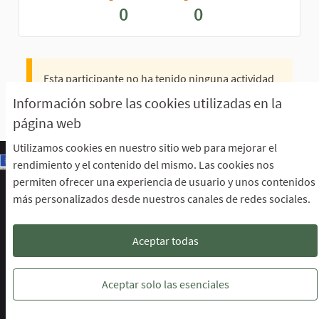
0
0
Esta participante no ha tenido ninguna actividad
todavía.
Información sobre las cookies utilizadas en la
página web
Utilizamos cookies en nuestro sitio web para mejorar el
rendimiento y el contenido del mismo. Las cookies nos
permiten ofrecer una experiencia de usuario y unos contenidos
Escuela de Participación Ciudadana
más personalizados desde nuestros canales de redes sociales.
Área de Participación Ciudadana
CURSO LENGUAJE DE SIGNOS ESPAÑOLA A1.2. (PRESENCIAL)
Descargar ficheros de datos abiertos
Aceptar todas
Configuración de cookies
Escuela de Participación Ciudadana en 
Escuela de Participación Ciudada
Escuela de Participación Ciu
Aceptar solo las esenciales