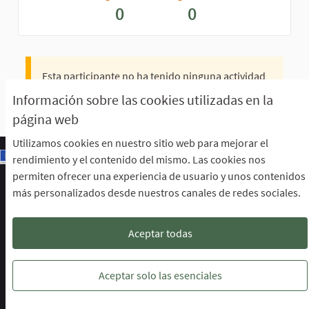
0
0
Esta participante no ha tenido ninguna actividad
todavía.
Información sobre las cookies utilizadas en la
página web
Utilizamos cookies en nuestro sitio web para mejorar el
rendimiento y el contenido del mismo. Las cookies nos
permiten ofrecer una experiencia de usuario y unos contenidos
Escuela de Participación Ciudadana
más personalizados desde nuestros canales de redes sociales.
Área de Participación Ciudadana
CURSO LENGUAJE DE SIGNOS ESPAÑOLA A1.2. (PRESENCIAL)
Descargar ficheros de datos abiertos
Aceptar todas
Configuración de cookies
Escuela de Participación Ciudadana en 
Escuela de Participación Ciudada
Escuela de Participación Ciu
Aceptar solo las esenciales