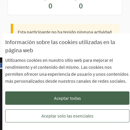
0
0
Esta participante no ha tenido ninguna actividad
todavía.
Información sobre las cookies utilizadas en la
página web
Utilizamos cookies en nuestro sitio web para mejorar el
rendimiento y el contenido del mismo. Las cookies nos
permiten ofrecer una experiencia de usuario y unos contenidos
Escuela de Participación Ciudadana
más personalizados desde nuestros canales de redes sociales.
Área de Participación Ciudadana
CURSO LENGUAJE DE SIGNOS ESPAÑOLA A1.2. (PRESENCIAL)
Descargar ficheros de datos abiertos
Aceptar todas
Configuración de cookies
Escuela de Participación Ciudadana en 
Escuela de Participación Ciudada
Escuela de Participación Ciu
Aceptar solo las esenciales