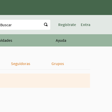
uscar
Regístrate
Entra
vidades
Ayuda
Seguidoras
Grupos