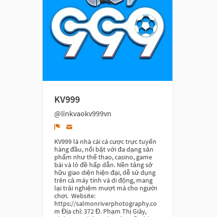
KV999
@linkvaokv999vn
Denunciar
KV999 là nhà cái cá cược trực tuyến
hàng đầu, nổi bật với đa dạng sản
phẩm như thể thao, casino, game
bài và lô đề hấp dẫn. Nền tảng sở
hữu giao diện hiện đại, dễ sử dụng
trên cả máy tính và di động, mang
lại trải nghiệm mượt mà cho người
chơi. Website:
https://salmonriverphotography.co
m Địa chỉ: 372 Đ. Phạm Thị Giây,