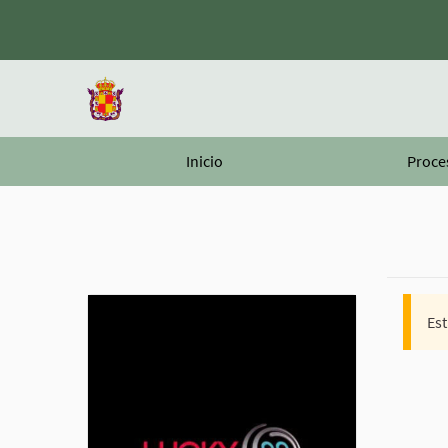
Inicio
Proce
Est