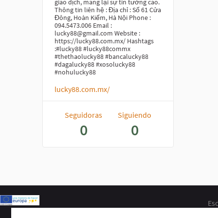
giao dịch, mang lại sự tin tưởng cao.
Thông tin liên hệ : Địa chỉ : Số 61 Cửa
Đông, Hoàn Kiếm, Hà Nội Phone :
094.5473.006 Email :
lucky88@gmail.com Website :
https://lucky88.com.mx/ Hashtags
:#lucky88 #lucky88commx
#thethaolucky88 #bancalucky88
#dagalucky88 #xosolucky88
#nohulucky88
lucky88.com.mx/
Seguidoras
Siguiendo
0
0
Esc