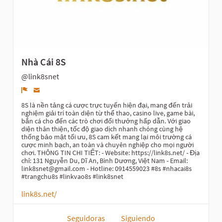
Nhà Cái 8S
@link8snet
Denunciar
8S là nền tảng cá cược trực tuyến hiện đại, mang đến trải
nghiệm giải trí toàn diện từ thể thao, casino live, game bài,
bắn cá cho đến các trò chơi đổi thưởng hấp dẫn. Với giao
diện thân thiện, tốc độ giao dịch nhanh chóng cùng hệ
thống bảo mật tối ưu, 8S cam kết mang lại môi trường cá
cược minh bạch, an toàn và chuyên nghiệp cho mọi người
chơi. THÔNG TIN CHI TIẾT: - Website: https://link8s.net/ - Địa
chỉ: 131 Nguyễn Du, Dĩ An, Bình Dương, Việt Nam - Email:
link8snet@gmail.com - Hotline: 0914559023 #8s #nhacai8s
#trangchu8s #linkvao8s #link8snet
link8s.net/
Seguidoras
Siguiendo