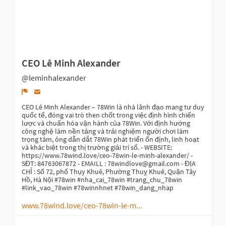
CEO Lê Minh Alexander
@leminhalexander
Denunciar
CEO Lê Minh Alexander – 78Win là nhà lãnh đạo mang tư duy
quốc tế, đóng vai trò then chốt trong việc định hình chiến
lược và chuẩn hóa vận hành của 78Win. Với định hướng
công nghệ làm nền tảng và trải nghiệm người chơi làm
trọng tâm, ông dẫn dắt 78Win phát triển ổn định, linh hoạt
và khác biệt trong thị trường giải trí số. - WEBSITE:
https://www.78wind.love/ceo-78win-le-minh-alexander/ -
SĐT: 84763067872 - EMAILL : 78windlove@gmail.com - ĐỊA
CHỈ : Số 72, phố Thụy Khuê, Phường Thuỵ Khuê, Quận Tây
Hồ, Hà Nội #78win #nha_cai_78win #trang_chu_78win
#link_vao_78win #78winnhnet #78win_dang_nhap
www.78wind.love/ceo-78win-le-m...