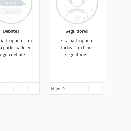
Debates
Seguidores
 participante aún
Esta participante
a participado en
todavía no tiene
ingún debate.
seguidoras.
Nivel 0