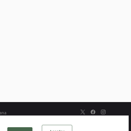
dana
Escuela de Participación 
Escuela de Particip
Escuela de Par
s