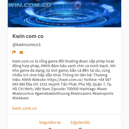
Kwin com co
@kwincomco1
Denunciar
Kwin.com.co là cổng game đổi thưởng được cấp phép hoạt
động hợp pháp, KWIN đảm bảo xanh chín và minh bạch. Với
kho game đa dạng, từ slot game, bắn cá đến tài xỉu, cùng
nhiều trò chơi hấp dẫn khác Thông tin liên hệ: Thương
hiệu: KWIN Website: https://kwin.com.co/ Hotline: +84 587
693 880 Địa chỉ: 1531 Huỳnh Tấn Phát, Phú Mỹ, Quận 7, Tp.
Hồ Chí Minh, Việt Nam Zipcode: 700000 Hashtags: #kwin
#kwincomco #gamebaidoithuong #kwincasino #kwinsports
#linkkwin
kwin.com.co
Seguidoras
Siguiendo