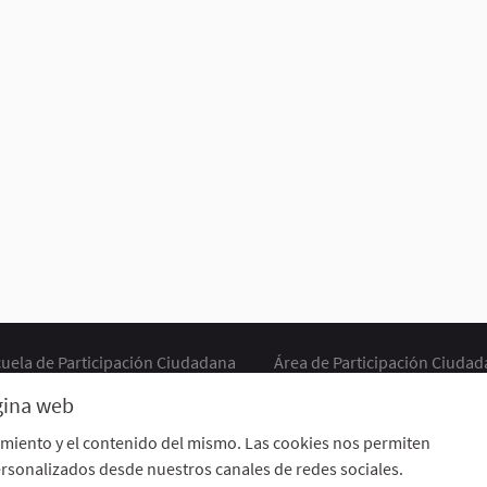
uela de Participación Ciudadana
Área de Participación Ciuda
CURSO LENGUAJE DE SIGNOS ESPAÑOLA A1.2. (PRESENCIAL)
ágina web
Descargar ficheros de datos abiertos
Configuración de cookie
imiento y el contenido del mismo. Las cookies nos permiten
rsonalizados desde nuestros canales de redes sociales.