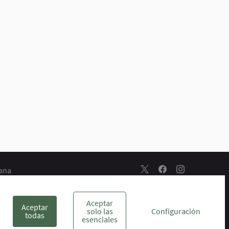
dana
Escuela de Participación 
Escuela de Particip
Escuela de Par
s
Aceptar
Aceptar
solo las
Configuración
todas
esenciales