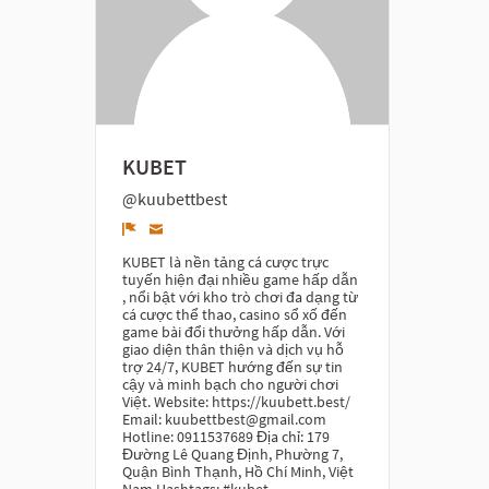
KUBET
@kuubettbest
Denunciar
KUBET là nền tảng cá cược trực
tuyến hiện đại nhiều game hấp dẫn
, nổi bật với kho trò chơi đa dạng từ
cá cược thể thao, casino sổ xố đến
game bài đổi thưởng hấp dẫn. Với
giao diện thân thiện và dịch vụ hỗ
trợ 24/7, KUBET hướng đến sự tin
cậy và minh bạch cho người chơi
Việt. Website: https://kuubett.best/
Email: kuubettbest@gmail.com
Hotline: 0911537689 Địa chỉ: 179
Đường Lê Quang Định, Phường 7,
Quận Bình Thạnh, Hồ Chí Minh, Việt