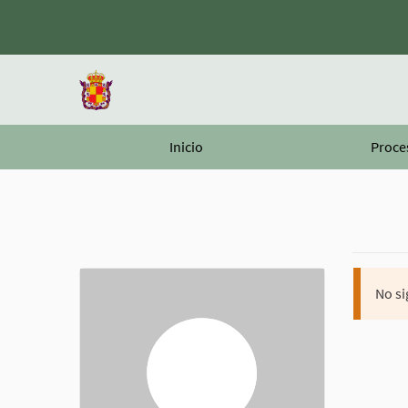
Inicio
Proce
No si