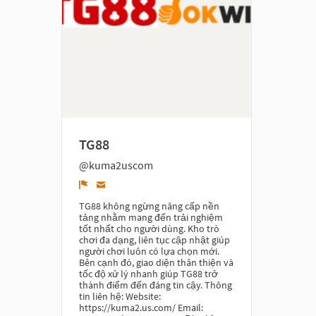
TG88
@kuma2uscom
Denunciar
TG88 không ngừng nâng cấp nền
tảng nhằm mang đến trải nghiệm
tốt nhất cho người dùng. Kho trò
chơi đa dạng, liên tục cập nhật giúp
người chơi luôn có lựa chọn mới.
Bên cạnh đó, giao diện thân thiện và
tốc độ xử lý nhanh giúp TG88 trở
thành điểm đến đáng tin cậy. Thông
tin liên hệ: Website:
https://kuma2.us.com/ Email: