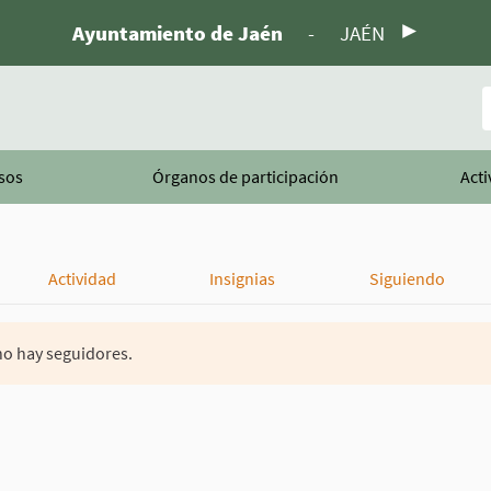
Ayuntamiento de Jaén
-
JAÉN
B
sos
Órganos de participación
Acti
Actividad
Insignias
Siguiendo
o hay seguidores.