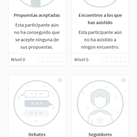
Propuestas aceptadas
Encuentros a los que
has asistido
Esta participante aún
no ha conseguido que
Esta participante aún
se acepte ninguna de
no ha asistido a
sus propuestas.
ningún encuentro.
Nivel 0
Nivel 0
Debates
Seguidores