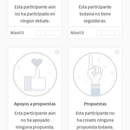
Esta participante aún
Esta participante
no ha participado en
todavía no tiene
ningún debate.
seguidoras.
Nivel 0
Nivel 0
Apoyos a propuestas
Propuestas
Esta participante aún
Esta participante no
no ha apoyado
ha creado ninguna
ninguna propuesta.
propuesta todavía.